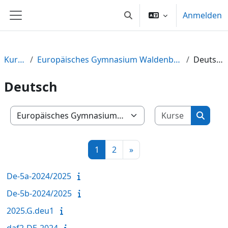
Zum Hauptinhalt
Anmelden
Sucheingabe umschalten
Website-Übersicht
Kurse
Europäisches Gymnasium Waldenburg
Deutsch
Deutsch
Kurse su
Kursbereiche
Kurse 
Seite 1
Seite 2
Nächste Seite
1
2
»
De-5a-2024/2025
De-5b-2024/2025
2025.G.deu1
daf2-DE-2024