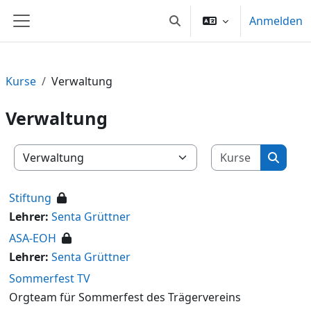
Zum Hauptinhalt
Anmelden
Sucheingabe umschalten
Website-Übersicht
Kurse
Verwaltung
Verwaltung
Kurse su
Kursbereiche
Kurse 
Stiftung
Lehrer:
Senta Grüttner
ASA-EOH
Lehrer:
Senta Grüttner
Sommerfest TV
Orgteam für Sommerfest des Trägervereins