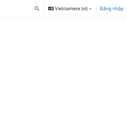
Vietnamese ‎(vi)‎
Đăng nhập
Chuyển đổi chọn tìm kiếm