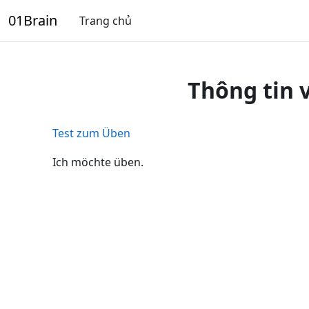
Chuyển tới nội dung chính
01Brain
Trang chủ
Thông tin 
Test zum Üben
Ich möchte üben.