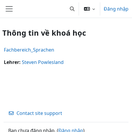
Chuyển tới nội dung chính
Đăng nhập
Chuyển đổi chọn tìm kiếm
Bảng điều khiển cạnh
Thông tin về khoá học
Fachbereich_Sprachen
Lehrer:
Steven Powlesland
Contact site support
Bạn chưa đăng nhập. (
Đăng nhập
)