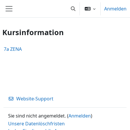
Zum Hauptinhalt
Anmelden
Sucheingabe umschalten
Website-Übersicht
Kursinformation
7a ZENA
Website-Support
Sie sind nicht angemeldet. (
Anmelden
)
Unsere Datenlöschfristen