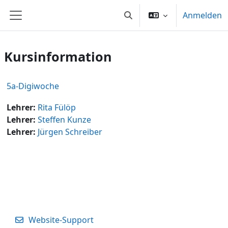
Zum Hauptinhalt
Anmelden
Sucheingabe umschalten
Website-Übersicht
Kursinformation
5a-Digiwoche
Lehrer:
Rita Fülöp
Lehrer:
Steffen Kunze
Lehrer:
Jürgen Schreiber
Website-Support