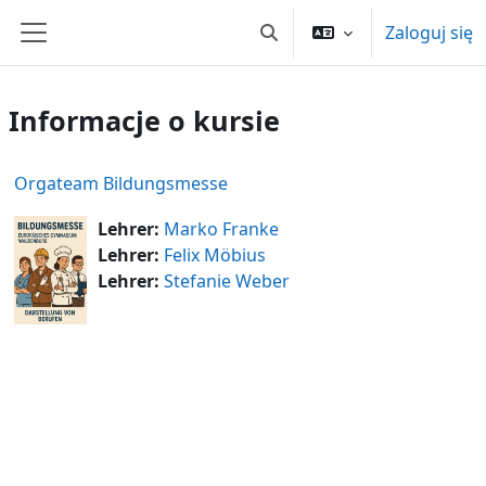
Przejdź do głównej zawartości
Zaloguj się
Przełącznik wyszukiwarki
Panel boczny
Informacje o kursie
Orgateam Bildungsmesse
Lehrer:
Marko Franke
Lehrer:
Felix Möbius
Lehrer:
Stefanie Weber