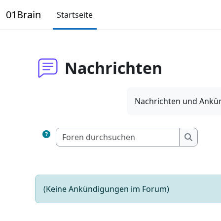
Zum Hauptinhalt
01Brain
Startseite
Nachrichten
Nachrichten und Ankü
Foren dur
Foren d
(Keine Ankündigungen im Forum)