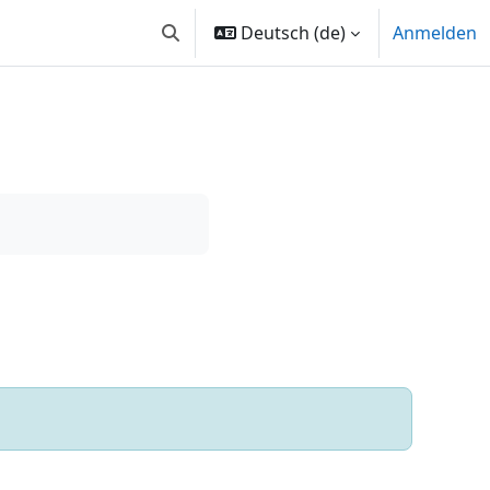
Deutsch ‎(de)‎
Anmelden
Sucheingabe umschalten