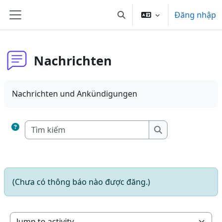
Chuyển tới nội dung chính
Đăng nhập
Chuyển đổi chọn tìm kiếm
Bảng điều khiển cạnh
Nachrichten
Nachrichten und Ankündigungen
Tìm kiếm
Tìm kiếm
(Chưa có thông báo nào được đăng.)